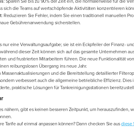
is
: Sparen Sie bis zu 90% der Zeit ein, die normalerweise für die Ve
s sich die Teams auf wertschöpfende Aktivitäten konzentrieren kön
t
: Reduzieren Sie Fehler, indem Sie einen traditionell manuellen Pr
enaue Gebührenanwendung sicherstellen.
s nur eine Verwaltungsaufgabe; sie ist ein Eckpfeiler der Finanz- un
 während dieser Zeit können sich auf das gesamte Unternehmen au
n und frustrierten Mitarbeitern führen. Die neue Funktionalität v
inen reibungslosen Übergang ins neue Jahr.
Massenaktualisierungen und die Bereitstellung detaillierter Filterop
sondern verbessert auch die allgemeine betriebliche Effizienz. Dies is
erte, praktische Lösungen für Tankreinigungsstationen bereitzustel
hr
s nähern, gibt es keinen besseren Zeitpunkt, um herauszufinden, w
önnen.
hre Tarife auf einmal anpassen können? Dann checken Sie aus
diese 