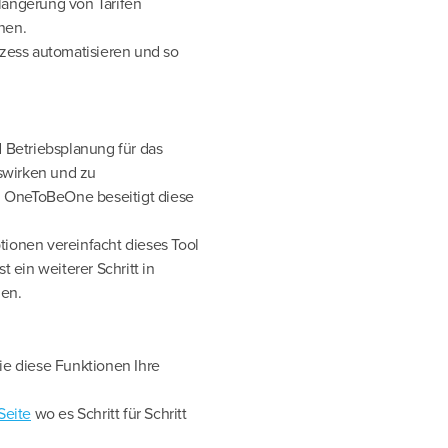
rlängerung von Tarifen
nen.
ozess automatisieren und so
d Betriebsplanung für das
swirken und zu
on OneToBeOne beseitigt diese
tionen vereinfacht dieses Tool
t ein weiterer Schritt in
len.
ie diese Funktionen Ihre
Seite
wo es Schritt für Schritt