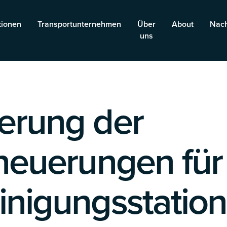
tionen
Transportunternehmen
Über
About
Nach
uns
erung der
rneuerungen für
inigungsstatio