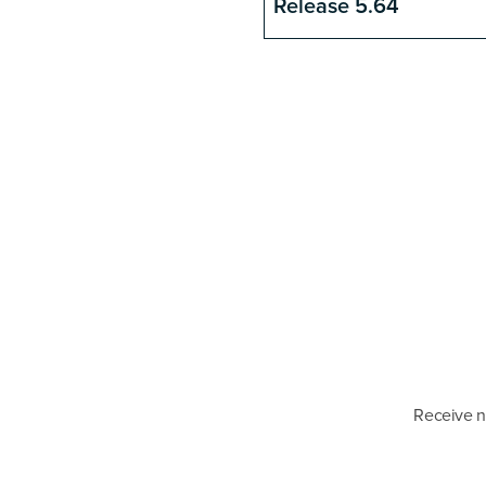
Release 5.64
Receive n