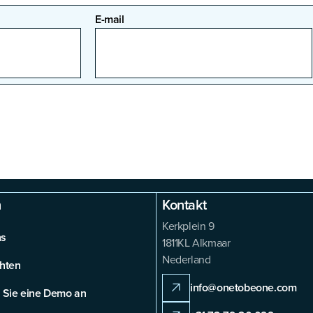
E-mail
n
Kontakt
Kerkplein 9
ns
1811KL Alkmaar
Nederland
hten
info@onetobeone.com
 Sie eine Demo an